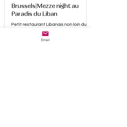
Brussels|Mezze night au
Paradis du Liban
Petit restaurant Libanais non loin du
Parc du Cinquantenaire pour déguster
de délicieux mezze.
Email
Recent Posts
Antwerp|Café Bazaar, pour les sorties
gourmandes en amoureux.