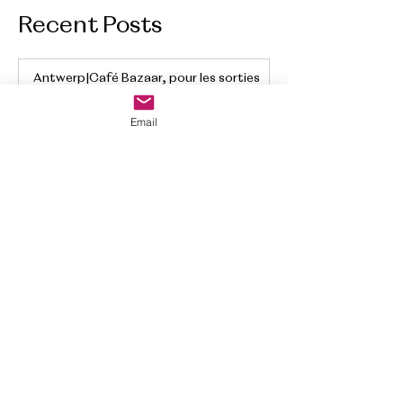
Recent Posts
Antwerp|Café Bazaar, pour les sorties
gourmandes en amoureux.
Email
Comment changer de style
vestimentaire?
Jennspoems|Tinder