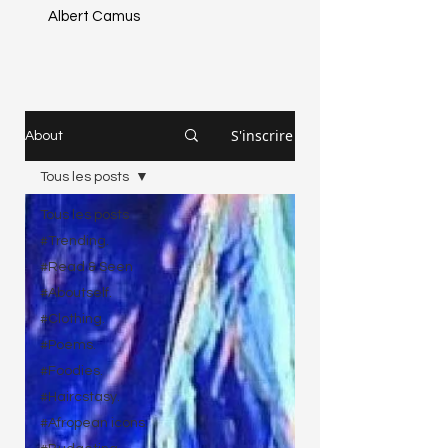
Albert Camus
S'inscrire
About
Tous les posts
Tous les posts
#Trending.
#Read & Seen
#Aboutself.
#Clothing.
#Poems.
#Foodies.
#Haircstasy.
#Afropean icons.