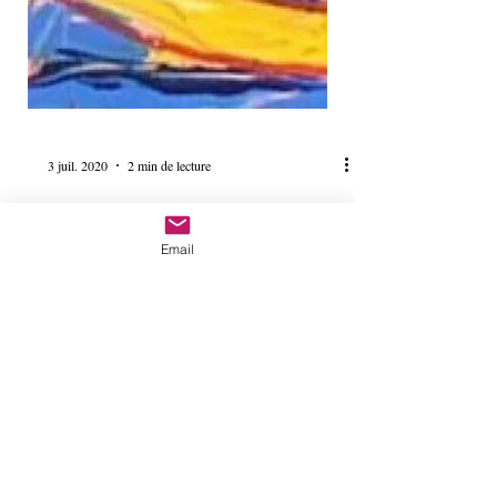
3 juil. 2020
2 min de lecture
Email
Strip-
Tease,l'émission
qui déshabillait la
Belgique
Strip-Tease est ovni télévisuel qui a fait les
beaux jours de la télévision belge