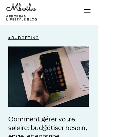
Mbwil.u
AFROPEAN
LIFESTYLE BLOG
#BUDGETING
Comment gérer votre
salaire: budgétiser besoin,
envie, et épargne.