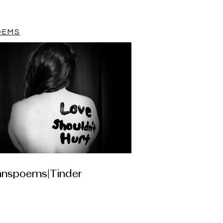
OEMS
nnspoems|Tinder