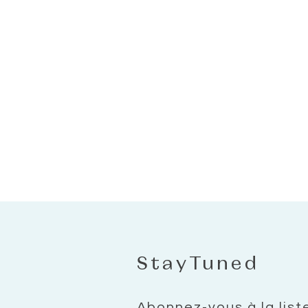
StayTuned
Abonnez-vous à la list