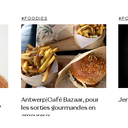
#FOODIES
#P
Antwerp|Café Bazaar, pour
Je
?
les sorties gourmandes en
amoureux.