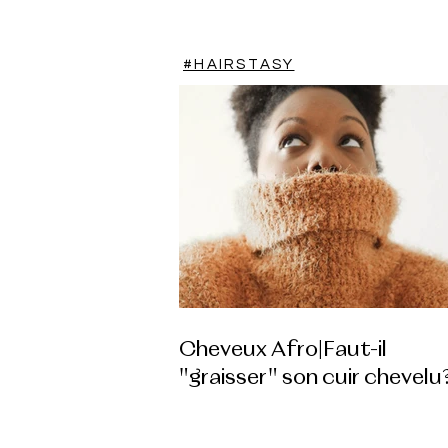
#HAIRSTASY
Cheveux Afro|Faut-il
"graisser" son cuir chevelu