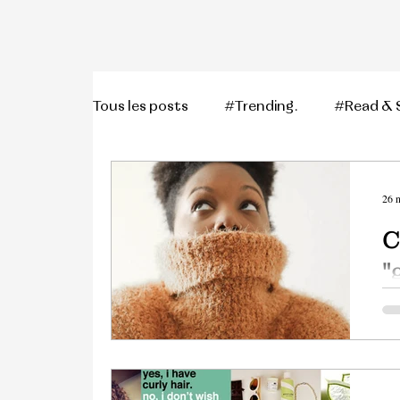
Tous les posts
#Trending.
#Read & 
#Clothing.
#Poems.
#Foodies
26 
C
#Afropean icons.
#Budgeting.
"
c
#Home Deco
Les
typ
leu