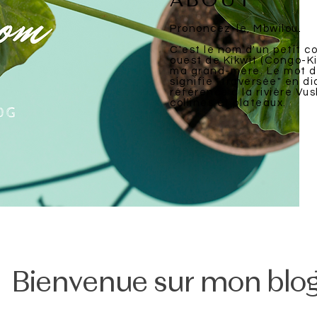
ABOUT
Prononcez-le, Mbwilou.
C'est le nom d'un petit c
ouest de Kikwit (Congo-Ki
ma grand-mère. Le mot dé
signifie "traversée" en d
référence à la rivière Vus
collines et plateaux.
Bienvenue sur mon blo