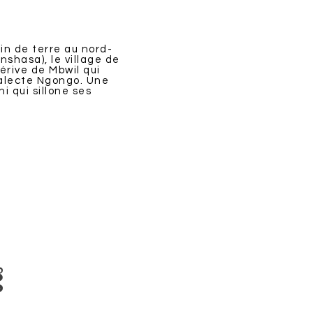
oin de terre au nord-
nshasa), le village de
rive de Mbwil qui
ialecte Ngongo. Une
hi qui sillone ses
g