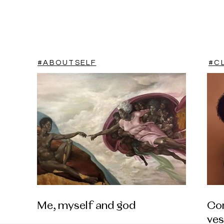
#ABOUTSELF
#C
Me, myself and god
Co
ves