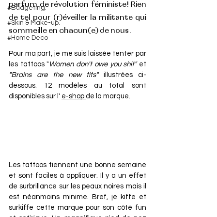
parfum de révolution féministe! Rien 
#Budgeting.
de tel pour (r)éveiller la militante qui 
#Skin & Make-up.
sommeille en chacun(e) de nous. 
#Home Deco
Pour ma part, je me suis laissée tenter par 
les tattoos "
Women don't owe you shit"
 et 
"Brains are the new tits"
 illustrées ci-
dessous. 12 modèles au total sont 
disponibles sur l' 
e-shop 
de la marque.
Les tattoos tiennent une bonne semaine 
et sont faciles à appliquer. Il y a un effet 
de surbrillance sur les peaux noires mais il 
est néanmoins minime. Bref, je kiffe et 
surkiffe cette marque pour son côté fun 