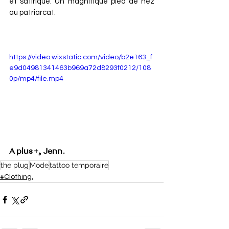
et satirique. Un magnifique pied de nez 
au patriarcat.  
https://video.wixstatic.com/video/b2e163_f
e9d04981341463b969a72d8293f0212/108
0p/mp4/file.mp4
A plus +, Jenn.
the plug
Mode
tattoo temporaire
#Clothing.