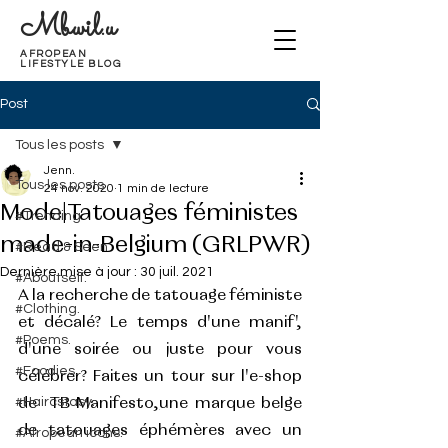
Mbwil.u
AFROPEAN
LIFESTYLE BLOG
Post
Tous les posts
Jenn.
Tous les posts
24 nov. 2020
1 min de lecture
Mode|Tatouages féministes
#Trending.
made-in-Belgium (GRLPWR)
#Read & Seen
Dernière mise à jour :
30 juil. 2021
#Aboutself.
A la recherche de tatouage féministe 
#Clothing.
et décalé? Le temps d'une manif', 
#Poems.
d'une soirée ou juste pour vous 
#Foodies.
célébrer? Faites un tour sur l'e-shop 
#Haircstasy.
de  TB Manifesto
,
une marque belge 
de tatouages éphémères avec un 
#Afropean icons.