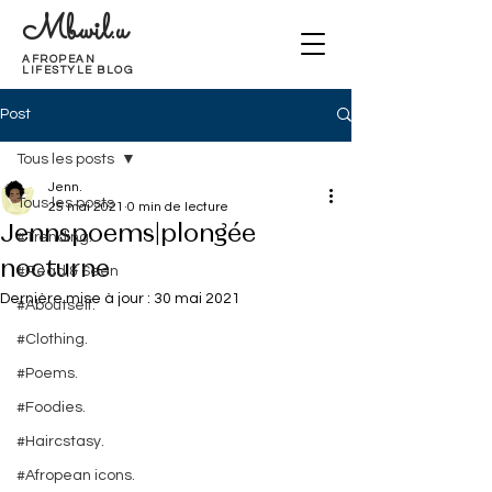
Mbwil.u
AFROPEAN
LIFESTYLE BLOG
Post
Tous les posts
Jenn.
Tous les posts
25 mai 2021
0 min de lecture
Jennspoems|plongée
#Trending.
nocturne
#Read & Seen
Dernière mise à jour :
30 mai 2021
#Aboutself.
#Clothing.
#Poems.
#Foodies.
#Haircstasy.
#Afropean icons.