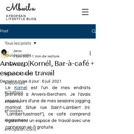
Mbwil.u
AFROPEAN
LIFESTYLE BLOG
Post
Tous les posts
Jenn.
Tous les posts
5 juil. 2021
1 min de lecture
Antwerp|Kornél, Bar-à-café +
#Trending.
espace de travail
#Read & Seen
Dernière mise à jour :
6 juil. 2021
#Aboutself.
Le 
Kornél
 est l'un de mes endroits 
#Clothing.
préférés à Anvers-Berchem. Je l'avais 
répéré lors d'une de mes sessions jogging 
#Poems.
matinal. Situé rue Saint-Lambert (nl. 
#Foodies.
"Lambertusstraat"), ce café comprend 
#Haircstasy.
également un espace de travail avec une 
connexion wi-fi gratuite. 
#Afropean icons.