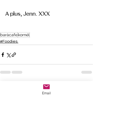
A plus, Jenn. XXX
baràcafe
kornél
#Foodies.
Voir tout
Posts récents
Email